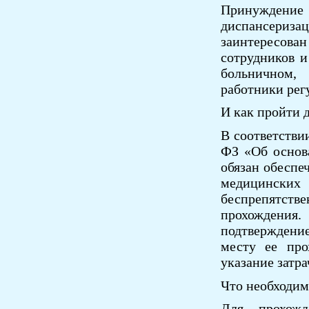
Принужден
диспансеризац
заинтересован
сотрудников и
больничном,
работники рег
И как пройти 
В соответстви
ФЗ «Об основа
обязан обеспе
медицински
беспрепятст
прохождения
подтверждение
месту ее про
указание затр
Что необходим
Для прохожд