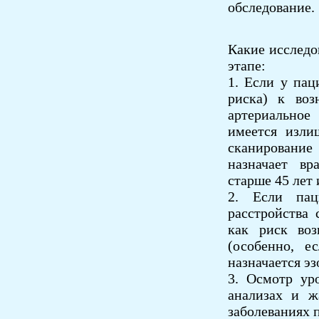
обследование.
Какие исследо
этапе:
1. Если у пац
риска) к воз
артериальное
имеется изли
сканирование
назначает вр
старше 45 лет
2. Если пац
расстройства
как риск воз
(особенно, е
назначается э
3. Осмотр ур
анализах и ж
заболеваниях 