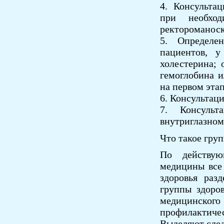
4. Консульта
при необход
ректороманоск
5. Определе
пациентов, 
холестерина; 
гемоглобина и
на первом эта
6. Консультац
7. Консульт
внутриглазном
Что такое гру
По действую
медицины все
здоровья раз
группы здоро
медицинск
профилактичес
Выделяют сле