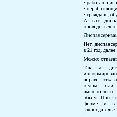
• работающие 
• неработающи
• граждане, о
А вот диспа
проводиться п
Диспансеризац
Нет, диспансер
в 21 год, дале
Можно отказат
Так как дис
информирован
вправе отказ
целом или 
вмешательств
объем. При э
форме и в 
законодательс