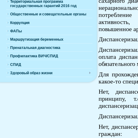
сахарного диа
Территориальная программа
государственных гарантий 2016 год
нерациональ
потребление 
Общественные и совещательные органы
активность
Коррупция
повышенное ар
ФАПы
Диспансеризац
Маршрутизация беременных
Пренатальная диагностика
Диспансеризац
оплата диспан
Профилактика ВИЧ/СПИД
обязательного
СПИД
Здоровый образ жизни
Для прохожде
какое-то спец
Нет, диспанс
принципу, 
диспансеризац
Диспансеризац
Нет, диспансе
граждан: