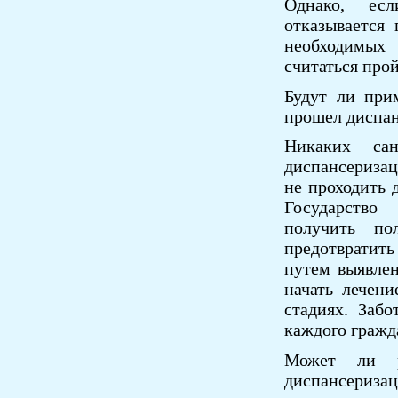
Однако, ес
отказывается
необходимых 
считаться про
Будут ли при
прошел диспа
Никаких са
диспансеризац
не проходить 
Государство
получить по
предотвратит
путем выявле
начать лечен
стадиях. Забо
каждого гражд
Может ли ра
диспансериза