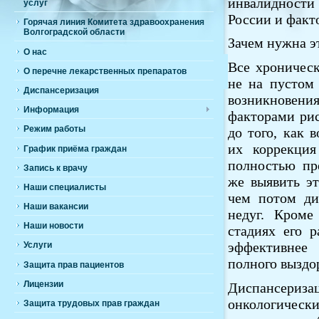
инвалидности
услуг
России и факто
Горячая линия Комитета здравоохранения
Волгоградской области
Зачем нужна э
О нас
Все хроническ
О перечне лекарственных препаратов
не на пустом 
Диспансеризация
возникновения
Информация
факторами рис
Режим работы
до того, как 
их коррекция
График приёма граждан
полностью пр
Запись к врачу
же выявить э
Наши специалисты
чем потом ди
Наши вакансии
недуг. Кроме
Наши новости
стадиях его р
эффективнее
Услуги
полного выздо
Защита прав пациентов
Лицензии
Диспансериз
онкологическ
Защита трудовых прав граждан