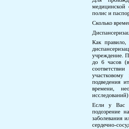
медицинской 
полис и паспор
Сколько време
Диспансеризац
Как правило,
диспансериза
учреждение. П
до 6 часов (
соответстви
участковому
подведения и
времени, не
исследований) 
Если у Вас п
подозрение н
заболевания 
сердечно-сосу