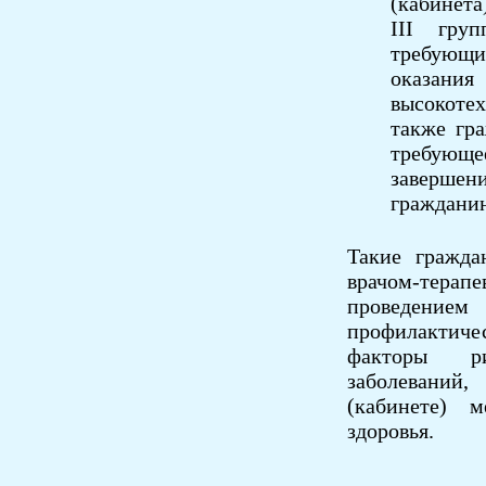
(кабинета
III гру
требующи
оказания
высокоте
также гра
требующе
завершен
гражданин
Такие гражда
врачом-терап
проведение
профилактиче
факторы ри
заболеваний,
(кабинете) 
здоровья.