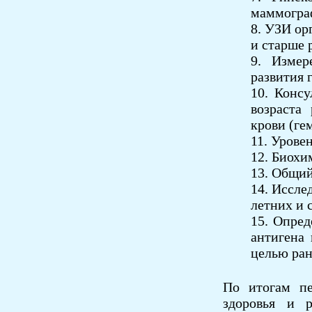
маммограф
8. УЗИ ор
и старше р
9. Измер
развития 
10. Консу
возраста
крови (ге
11. Урове
12. Биохи
13. Общий
14. Иссле
летних и 
15. Опред
антигена
целью ран
По итогам пе
здоровья и р