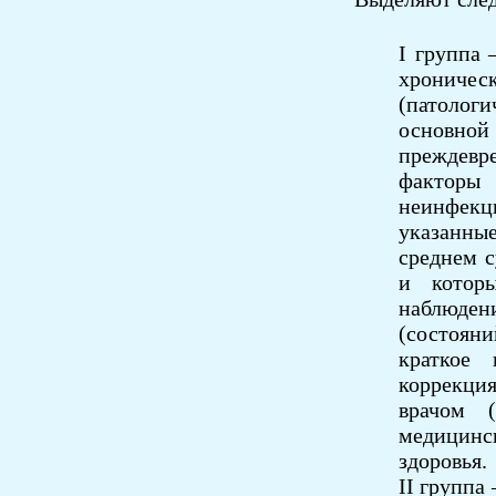
I группа 
хрониче
(патоло
основн
преждевр
факторы
неинфек
указанн
среднем с
и котор
наблюден
(состоян
краткое 
коррекци
врачом (
медицин
здоровья.
II группа