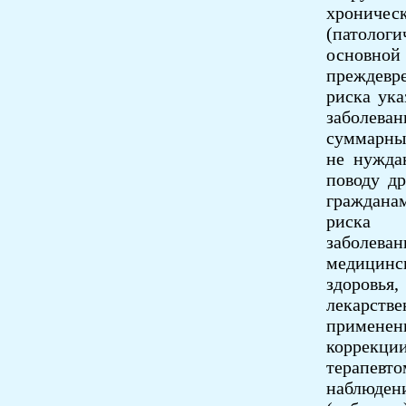
хрониче
(патоло
основн
преждевр
риска ук
заболева
суммарны
не нужда
поводу др
граждана
риска 
заболев
медицин
здоровья
лекарств
примене
коррекци
терапев
наблюден