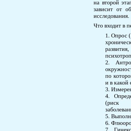
на второй эта
зависит от о
исследования.
Что входит в п
1. Опрос 
хроничес
развити
психотро
2. Антро
окружност
по которо
и в какой
3. Измере
4. Опред
(риск р
заболеван
5. Выполн
6. Флюор
7. Гинек